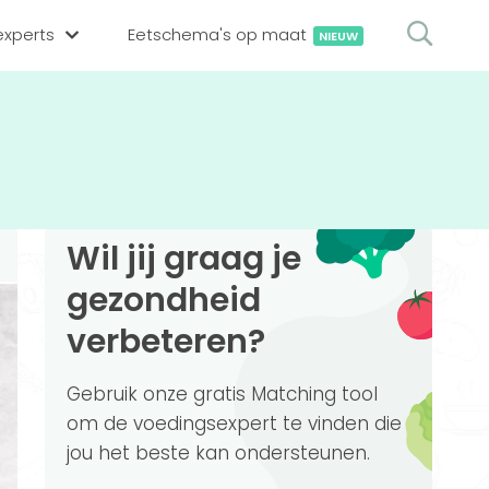
xperts
Eetschema's op maat
NIEUW
gsexpert zoeken
en op locatie
erekenen
hing tool
Wil jij graag je
oedingsexperts
rekenen
gezondheid
rekenen
ijf aanmelden
verbeteren?
ggen
Gebruik onze gratis Matching tool
om de voedingsexpert te vinden die
jou het beste kan ondersteunen.