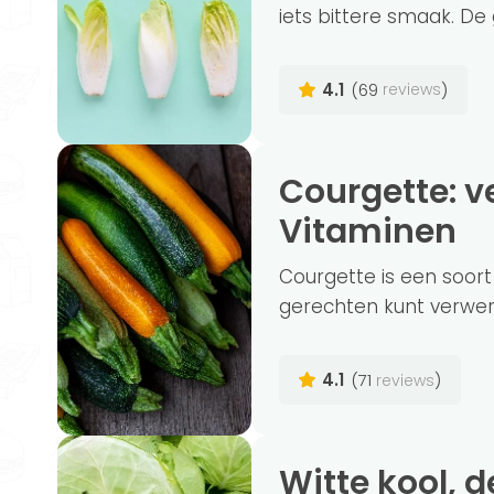
iets bittere smaak. De 
4.1
(69
)
reviews
Courgette: veelzijdige Groente vol
Vitaminen
Courgette is een soort
gerechten kunt verwerk
4.1
(71
)
reviews
Witte kool, de grijze muis onder de