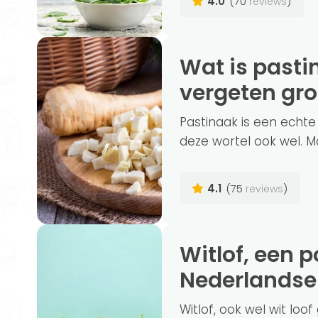
4.0
(70
)
reviews
Wat is pastinaak en hoe gezond is deze
vergeten gr
Pastinaak is een echt
deze wortel ook wel. M
4.1
(75
)
reviews
Witlof, een populaire groente in de
Nederlandse
Witlof, ook wel wit lo