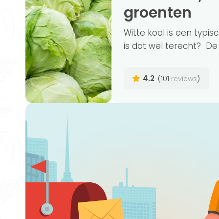
groenten
Witte kool is een typi
is dat wel terecht? De g
4.2
(101
)
reviews