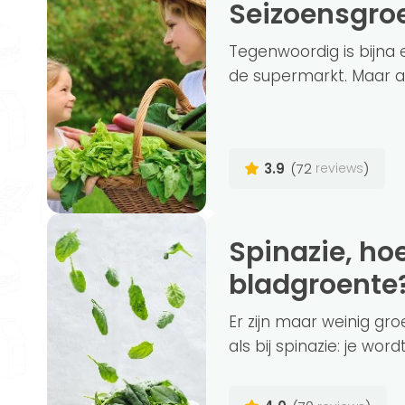
Seizoensgr
Tegenwoordig is bijna e
de supermarkt. Maar als
3.9
(72
)
reviews
Spinazie, hoe gezond is deze groene
bladgroente
Er zijn maar weinig gr
als bij spinazie: je wordt