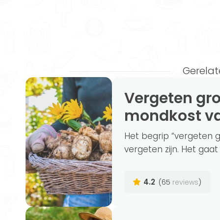
Gerelat
Vergeten groenten, herken jij deze
mondkost va
Het begrip “vergeten gr
vergeten zijn. Het gaat
4.2
(65
)
reviews