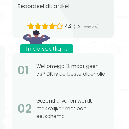
Beoordeel dit artikel
4.2
(49
)
reviews
In de spotlight
01
Wel omega 3, maar geen
vis? Dit is de beste algenolie
Gezond afvallen wordt
02
makkelijker met een
eetschema