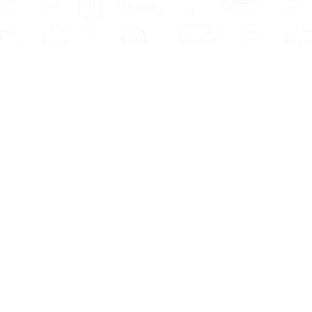
Informatie
Onze Tools
Over ons
BMI berekenen
Artikelen
Caloriebehoefte berekenen
Nieuws
Ideale gewicht berekenen
Antwoorden
Calorieverbruik berekenen
Contact
Algemene voorwaarden
Privacy beleid
Voedingsexpert Zoeken
Voor Bedrijven
Zoeken op locatie
Bedrijf aanmelden