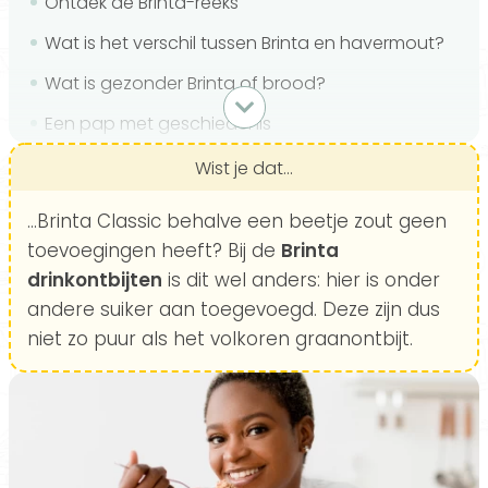
Ontdek de Brinta-reeks
Wat is het verschil tussen Brinta en havermout?
Wat is gezonder Brinta of brood?
Een pap met geschiedenis
Is Brinta gezond?
Wist je dat...
De voedingswaarden van Brinta
...Brinta Classic behalve een beetje zout geen
De gezondheidsvoordelen van Brinta
toevoegingen heeft? Bij de
Brinta
drinkontbijten
is dit wel anders: hier is onder
Bijwerkingen van Brinta
andere suiker aan toegevoegd. Deze zijn dus
Pas op met suiker en stroop
niet zo puur als het volkoren graanontbijt.
Zo makkelijk maak je je Brinta-ontbijt
Conclusie