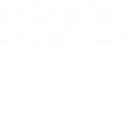
Informatie
Onze Tools
Over ons
BMI berekenen
Artikelen
Caloriebehoefte berekenen
Nieuws
Ideale gewicht berekenen
Antwoorden
Calorieverbruik berekenen
Contact
Algemene voorwaarden
Privacy beleid