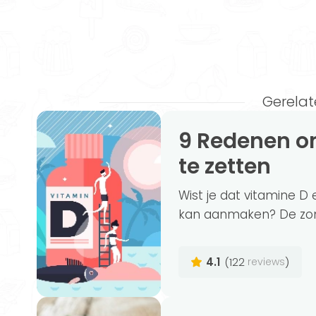
Gerelat
9 Redenen om vitamine D in het zonnetje
te zetten
Wist je dat vitamine D 
kan aanmaken? De zon is
4.1
(122
)
reviews