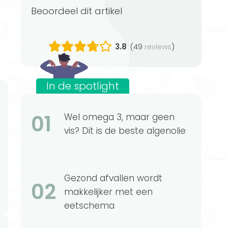
Beoordeel dit artikel
3.8
(49
)
reviews
In de spotlight
01
Wel omega 3, maar geen
vis? Dit is de beste algenolie
Gezond afvallen wordt
02
makkelijker met een
eetschema