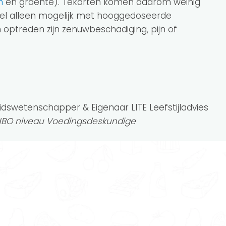
n
en groente). Tekorten komen daarom weinig
ijwel alleen mogelijk met hooggedoseerde
optreden zijn zenuwbeschadiging, pijn of
idswetenschapper & Eigenaar LITE Leefstijladvies
 HBO niveau Voedingsdeskundige