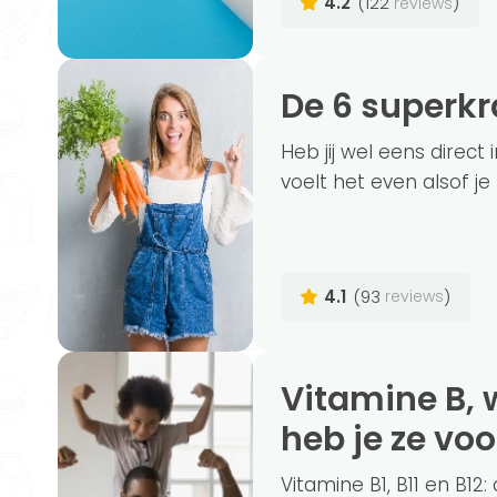
4.2
(122
)
reviews
De 6 superk
Heb jij wel eens direct
voelt het even alsof je 
4.1
(93
)
reviews
Vitamine B, welke soorten zijn er en waar
heb je ze vo
Vitamine B1, B11 en B12