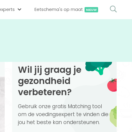
xperts
Eetschema's op maat
NIEUW
gsexpert zoeken
en op locatie
erekenen
hing tool
Wil jij graag je
oedingsexperts
rekenen
gezondheid
rekenen
ijf aanmelden
verbeteren?
ggen
Gebruik onze gratis Matching tool
om de voedingsexpert te vinden die
jou het beste kan ondersteunen.