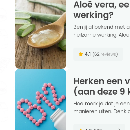
Aloë vera, een plant met een heilzame
werking?
Ben jij al bekend met 
heilzame werking. Aloë 
4.1
(62
)
reviews
Herken een vitamine B12 tekort op tijd
(aan deze 9 
Hoe merk je dat je een
manieren uiten. Denk aa