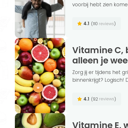
voorbij hebt zien komen.
4.1
(110
)
reviews
Vitamine C, belangrijk voor meer dan
alleen je we
Zorg jij er tijdens het 
binnenkrijgt? Logisch! 
4.1
(92
)
reviews
Vitamine E, waar is het goed voor? ( + zo