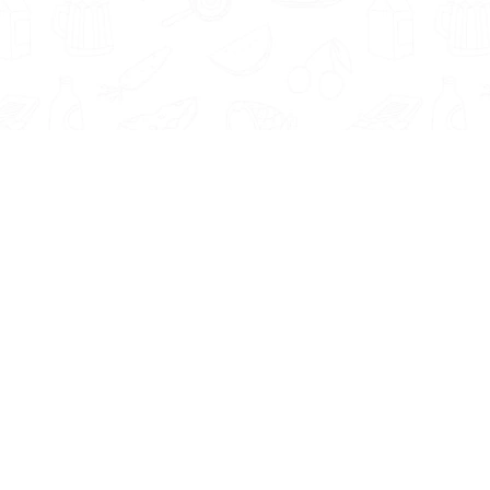
Informatie
Onze Tools
Over ons
BMI berekenen
Artikelen
Caloriebehoefte berekenen
Nieuws
Ideale gewicht berekenen
Antwoorden
Calorieverbruik berekenen
Contact
Algemene voorwaarden
Privacy beleid
Voedingsexpert Zoeken
Voor Bedrijven