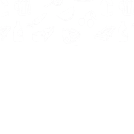
Informatie
Onze Tools
Over ons
BMI berekenen
Artikelen
Caloriebehoefte berekenen
Nieuws
Ideale gewicht berekenen
Antwoorden
Calorieverbruik berekenen
Contact
Algemene voorwaarden
Privacy beleid