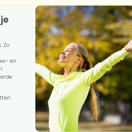
. Zo
nuw- en
n
eerde
etten