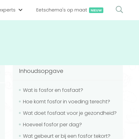
xperts
Eetschema's op maat
NIEUW
gsexpert zoeken
en op locatie
erekenen
hing tool
Inhoudsopgave
oedingsexperts
rekenen
rekenen
ijf aanmelden
Wat is fosfor en fosfaat?
Hoe komt fosfor in voeding terecht?
ggen
Wat doet fosfaat voor je gezondheid?
Hoeveel fosfor per dag?
Wat gebeurt er bij een fosfor tekort?