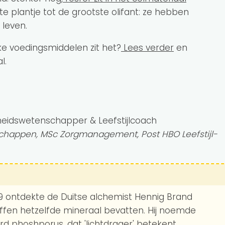
ste plantje tot de grootste olifant: ze hebben
 leven.
ke voedingsmiddelen zit het?
Lees verder
en
l.
heidswetenschapper & Leefstijlcoach
happen, MSc Zorgmanagement, Post HBO Leefstijl-
1669 ontdekte de Duitse alchemist Hennig Brand
offen hetzelfde mineraal bevatten. Hij noemde
ord phoshporus, dat 'lichtdrager' betekent.