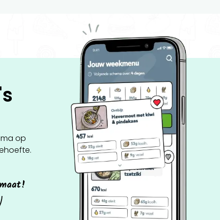
's
ema op
behoefte.
 maat!