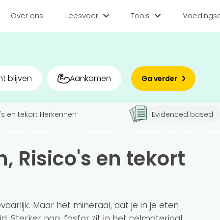
Over ons
Leesvoer
Tools
Voedingse
Categorieën
Tools
Voedin
Diëten
BMI berekenen
Zoek
t blijven
Aankomen
Ga verder
Gezond leven
Caloriebehoefte b
Matc
Voor v
o's en tekort Herkennen
Evidenced based
Medisch
Ideale gewicht be
Sporten
Calorieverbruik be
Bedr
, Risico's en tekort
Quiz
Voeding
Inlo
Voedingsstoffen
Hoe gezond eet jij?
arlijk. Maar het mineraal, dat je in je eten
id. Sterker nog,
fosfor zit in het celmateriaal