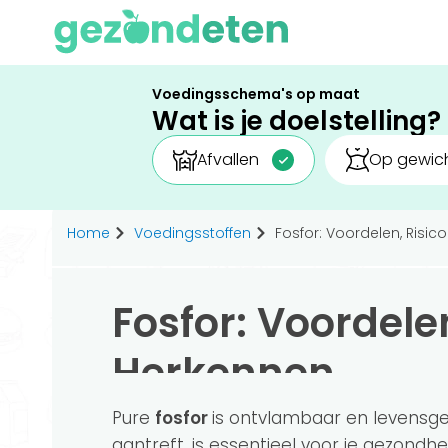
Voedingsschema's op maat
Wat is je doelstelling?
Afvallen
Op gewich
Home
Voedingsstoffen
Fosfor: Voordelen, Risic
Fosfor: Voordelen
Herkennen
Pure
fosfor
is ontvlambaar en levensgeva
aantreft, is essentieel voor je gezondhe