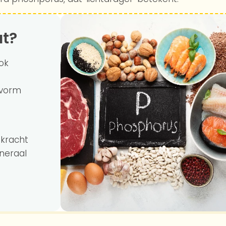
at?
ok
 vorm
 kracht
neraal