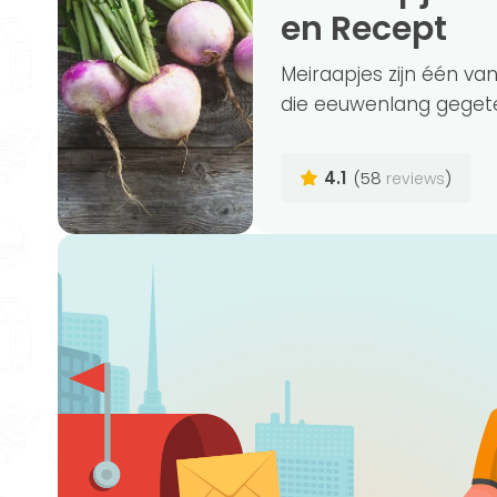
en Recept
Meiraapjes zijn één va
die eeuwenlang gegete
4.1
(58
)
reviews