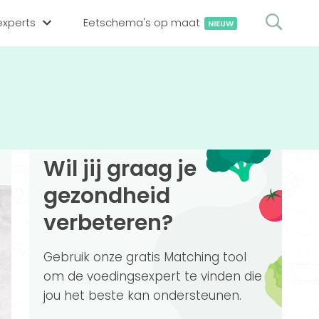
xperts
Eetschema's op maat
NIEUW
gsexpert zoeken
en op locatie
erekenen
hing tool
Wil jij graag je
oedingsexperts
rekenen
gezondheid
rekenen
ijf aanmelden
verbeteren?
ggen
Gebruik onze gratis Matching tool
om de voedingsexpert te vinden die
jou het beste kan ondersteunen.