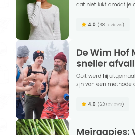
dat niet lukt omdat je 
4.0
(38
)
reviews
De Wim Hof Methode, meer energie en
sneller afval
Ooit werd hij uitgemaakt
zijn van een methode di
4.0
(63
)
reviews
Meiraapjes: Voedingsstoffen, Bereiding