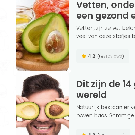
Vetten, onderschat maar onmisbaar in
een gezond 
Vetten, zijn ze vet bela
veel van deze stofjes bi
4.2
(68
)
reviews
Dit zijn de 14 gezondste producten ter
wereld
Natuurlijk bestaan er 
boven baas. Sommige v