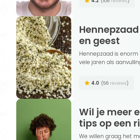
4.2
(106
)
reviews
Hennepzaad eten is gezond voor lichaam
en geest
Hennepzaad is enorm p
vele jaren als aanvullin
4.0
(56
)
reviews
Wil je meer energie? Wij zetten de 5 beste
tips op een ri
We willen graag het ma