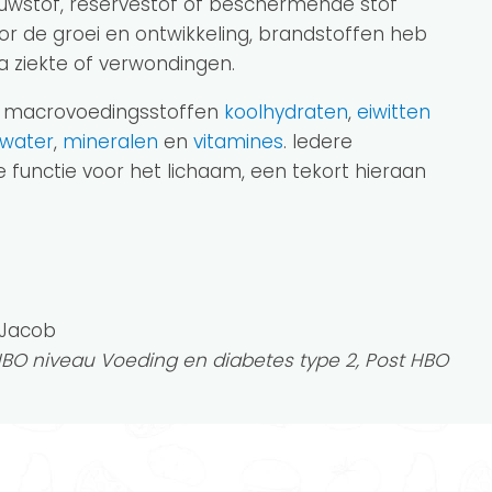
ouwstof, reservestof of beschermende stof
oor de groei en ontwikkeling, brandstoffen heb
a ziekte of verwondingen.
De macrovoedingsstoffen
koolhydraten
,
eiwitten
water
,
mineralen
en
vitamines
. Iedere
ke functie voor het lichaam, een tekort hieraan
t Jacob
HBO niveau Voeding en diabetes type 2, Post HBO