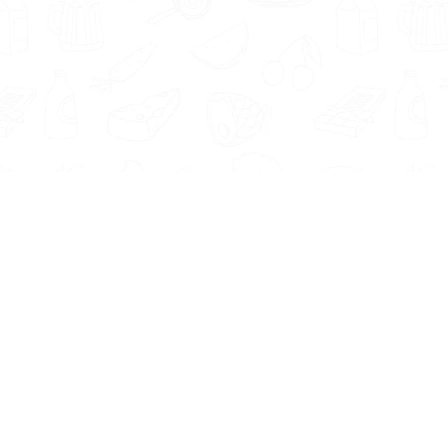
Informatie
Onze Tools
Over ons
BMI berekenen
Artikelen
Caloriebehoefte berekenen
Nieuws
Ideale gewicht berekenen
Antwoorden
Calorieverbruik berekenen
Contact
Algemene voorwaarden