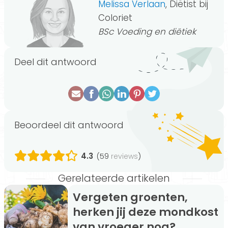
Melissa Verlaan
, Diëtist bij
Coloriet
BSc Voeding en diëtiek
Deel dit antwoord
Beoordeel dit antwoord
4.3
(59
)
reviews
Gerelateerde artikelen
Vergeten groenten,
herken jij deze mondkost
van vroeger nog?