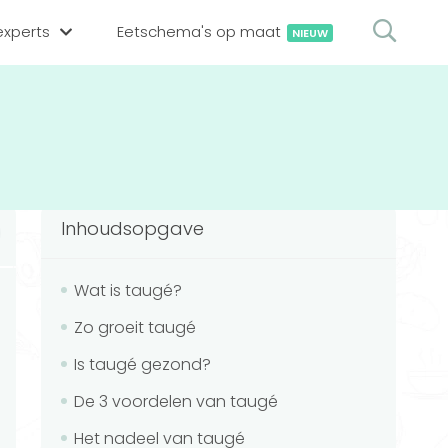
xperts
Eetschema's op maat
NIEUW
gsexpert zoeken
en op locatie
erekenen
hing tool
Inhoudsopgave
oedingsexperts
rekenen
rekenen
ijf aanmelden
Wat is taugé?
Zo groeit taugé
ggen
Is taugé gezond?
De 3 voordelen van taugé
Het nadeel van taugé