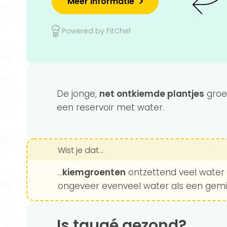
Meer informatie
Powered by FitChef
De jonge,
net ontkiemde plantjes
groei
een reservoir met water.
Wist je dat...
...
kiemgroenten
ontzettend veel water 
ongeveer evenveel water als een gemid
Is taugé gezond?