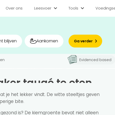
Over ons
Leesvoer
Tools
Voedingse
Categorieën
Tools
Voedin
Diëten
BMI berekenen
Zoek
t blijven
Aankomen
Ga verder
Gezond leven
Caloriebehoefte b
Matc
Voor v
ten
Evidenced based
Medisch
Ideale gewicht be
Sporten
Calorieverbruik be
Bedr
ker taugé te eten
Quiz
Voeding
Inlo
je het lekker vindt. De witte steeltjes geven
Voedingsstoffen
Hoe gezond eet jij?
perige bite.
 gezond is? De kiemgroente bevat niet alleen