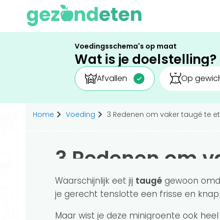
Voedingsschema's op maat
Wat is je doelstelling?
Afvallen
Op gewich
Home
Voeding
3 Redenen om vaker taugé te e
3 Redenen om va
Waarschijnlijk eet jij
taugé
gewoon omdat 
je gerecht tenslotte een frisse en knap
Maar wist je deze minigroente ook heel