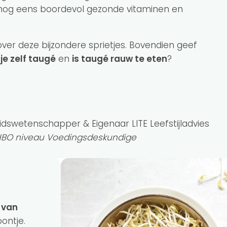
k nog eens boordevol gezonde vitaminen en
 over deze bijzondere sprietjes. Bovendien geef
e zelf taugé
en
is taugé rauw te eten
?
idswetenschapper & Eigenaar LITE Leefstijladvies
 HBO niveau Voedingsdeskundige
 van
oontje.