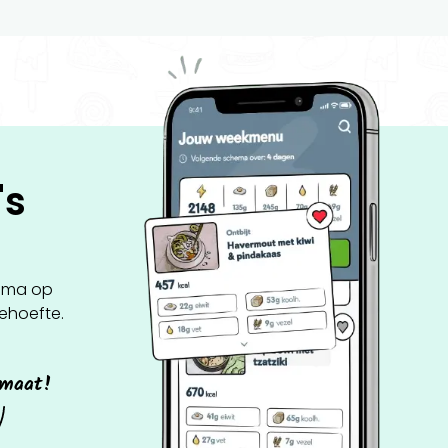
's
ema op
behoefte.
 maat!