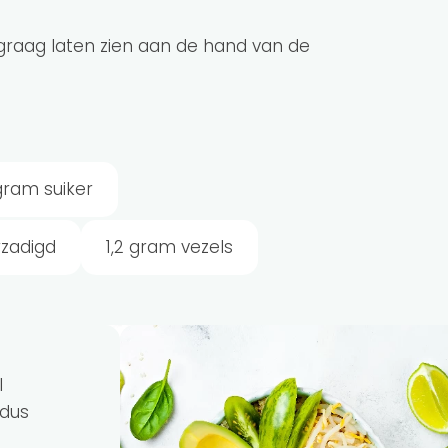
je graag laten zien aan de hand van de
gram suiker
rzadigd
1,2 gram vezels
l
 dus