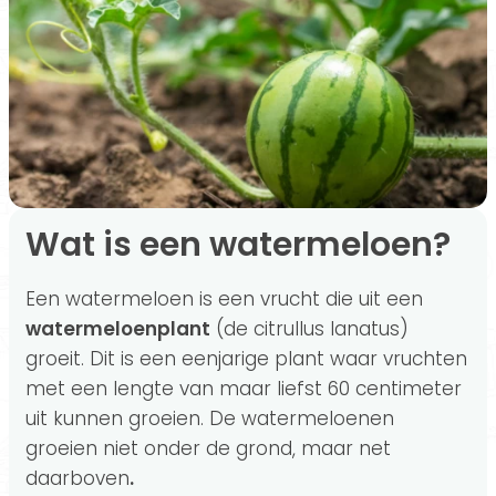
Watermeloenallergie: symptomen en oorzaak
Hoe kies je de beste watermeloen in de supermarkt?
Verschillende manieren om watermeloen te eten en drinken
Wat is een watermeloen?
Een watermeloen is een vrucht die uit een
watermeloenplant
(de citrullus lanatus)
groeit. Dit is een eenjarige plant waar vruchten
met een lengte van maar liefst 60 centimeter
uit kunnen groeien. De watermeloenen
groeien niet onder de grond, maar net
daarboven
.